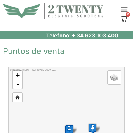
Saltar
al
contenido
Teléfono: + 34 623 103 400
Puntos de venta
cargando mapa – por favor, espere…
+
-