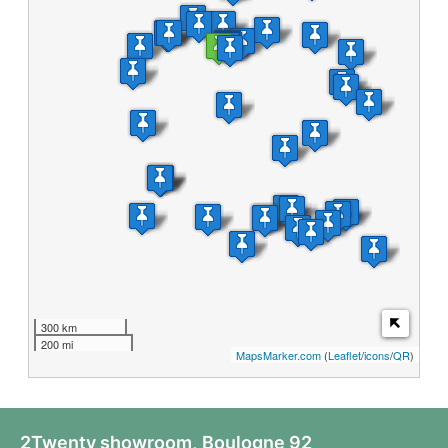
300 km
200 mi
MapsMarker.com
(
Leaflet
/
icons
/
QR
)
2Twenty showroom,
Boulogne 92