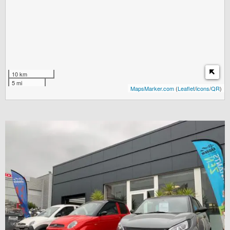
10 km
5 mi
MapsMarker.com
(
Leaflet
/
icons
/
QR
)