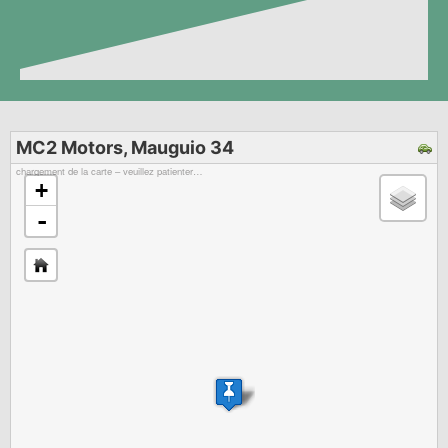
MC2 Motors, Mauguio 34
chargement de la carte – veuillez patienter…
+
-