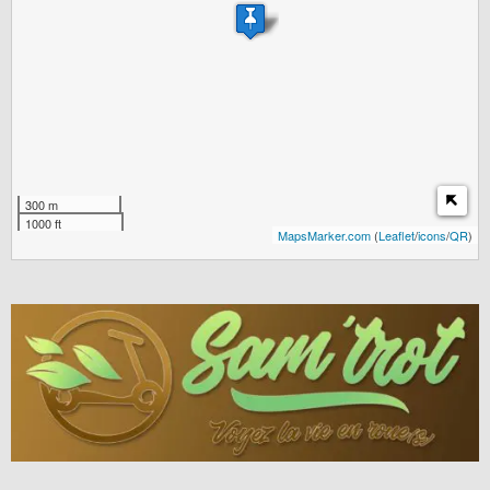
300 m
1000 ft
MapsMarker.com
(
Leaflet
/
icons
/
QR
)