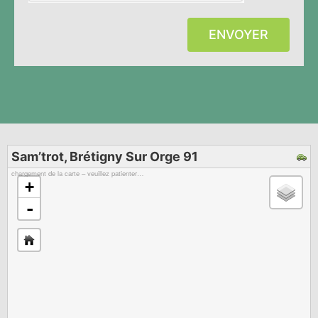
ENVOYER
Sam’trot, Brétigny Sur Orge 91
chargement de la carte – veuillez patienter…
+
-