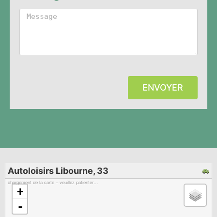
ENVOYER
Autoloisirs Libourne, 33
chargement de la carte – veuillez patienter…
+
-