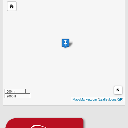
500 m
2000 ft
MapsMarker.com
(
Leaflet
/
icons
/
QR
)