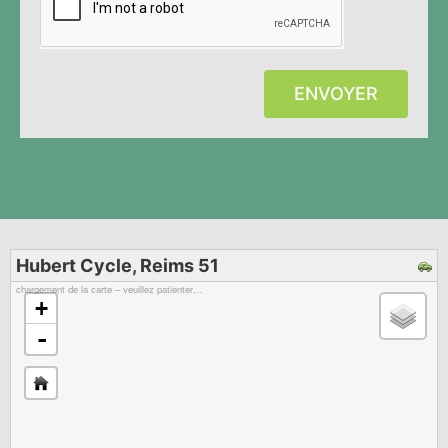
ENVOYER
Hubert Cycle, Reims 51
chargement de la carte – veuillez patienter…
+
-