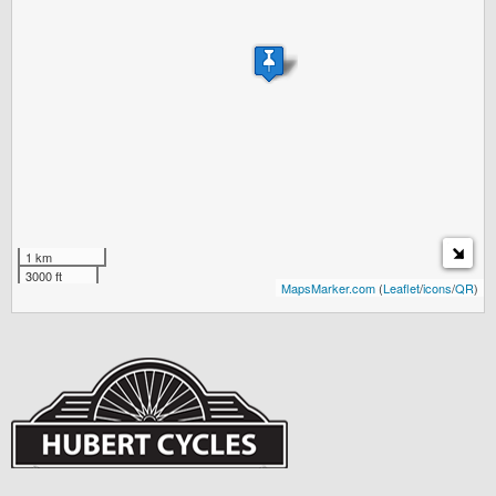
1 km
3000 ft
MapsMarker.com
(
Leaflet
/
icons
/
QR
)