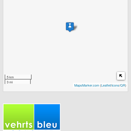
5 km
3 mi
MapsMarker.com
(
Leaflet
/
icons
/
QR
)