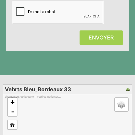
ENVOYER
Vehrts Bleu, Bordeaux 33
chargement de la carte – veuillez patienter…
+
-