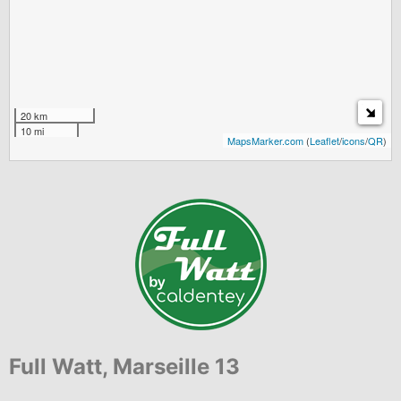
20 km
10 mi
MapsMarker.com
(
Leaflet
/
icons
/
QR
)
Full Watt, Marseille 13