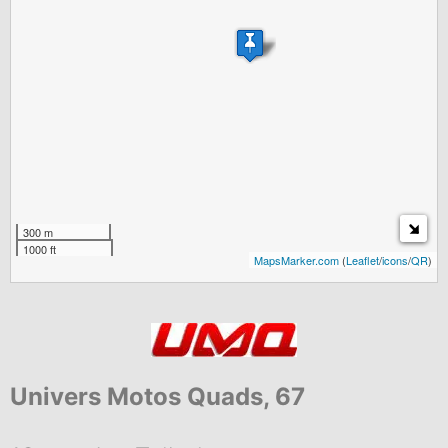
300 m
1000 ft
MapsMarker.com
(
Leaflet
/
icons
/
QR
)
Univers Motos Quads, 67