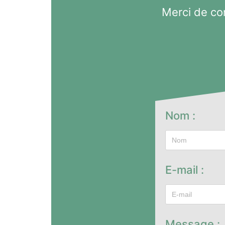
Merci de co
Nom :
E-mail :
Message :