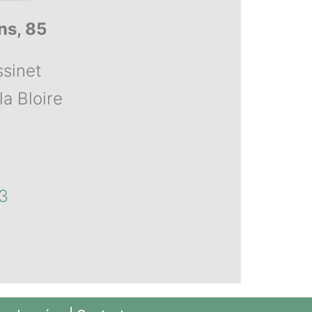
ns, 85
ssinet
la Bloire
3