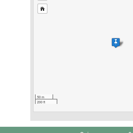
50 m
200 ft