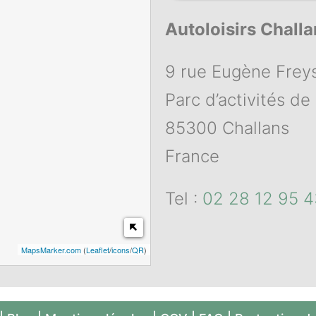
Autoloisirs Challa
9 rue Eugène Frey
Parc d’activités de 
85300 Challans
France
Tel :
02 28 12 95 4
MapsMarker.com
(
Leaflet
/
icons
/
QR
)