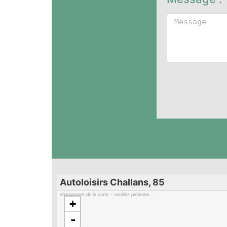
Autoloisirs Challans, 85
chargement de la carte – veuillez patienter…
+
-