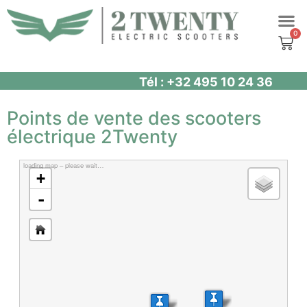
Aller
au
contenu
Tél : +32 495 10 24 36
Points de vente des scooters
électrique 2Twenty
loading map – please wait…
+
-