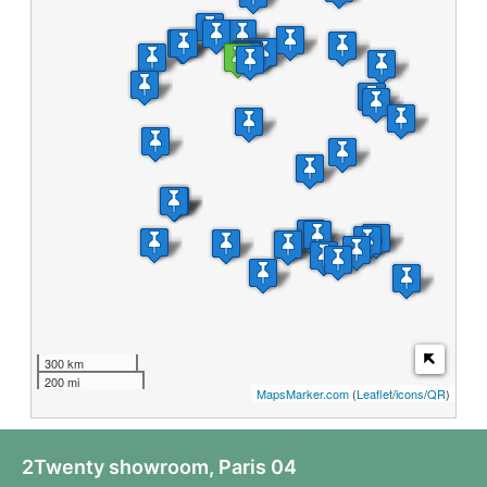
300 km
200 mi
MapsMarker.com
(
Leaflet
/
icons
/
QR
)
2Twenty showroom
, Paris 04