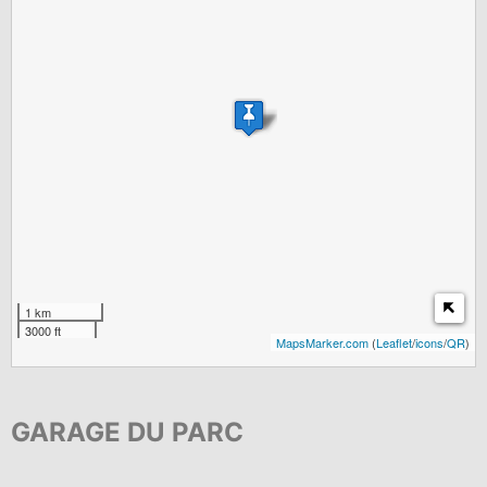
1 km
3000 ft
MapsMarker.com
(
Leaflet
/
icons
/
QR
)
GARAGE DU PARC