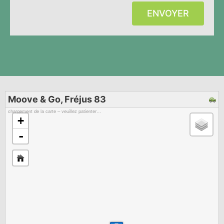
ENVOYER
Moove & Go, Fréjus 83
chargement de la carte – veuillez patienter…
+
-