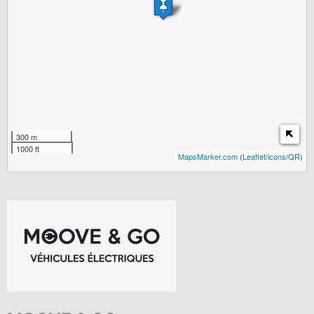
300 m
1000 ft
MapsMarker.com
(
Leaflet
/
icons
/
QR
)