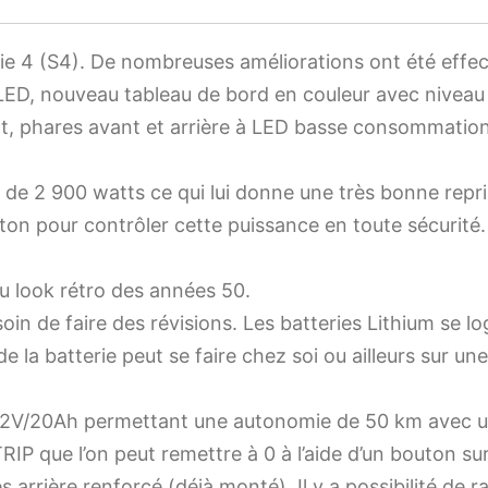
e 4 (S4). De nombreuses améliorations ont été effect
LED, nouveau tableau de bord en couleur avec niveau 
t, phares avant et arrière à LED basse consommatio
de 2 900 watts ce qui lui donne une très bonne repris
ston pour contrôler cette puissance en toute sécurit
u look rétro des années 50.
in de faire des révisions. Les batteries Lithium se logen
e la batterie peut se faire chez soi ou ailleurs sur un
72V/20Ah permettant une autonomie de 50 km avec un
IP que l’on peut remettre à 0 à l’aide d’un bouton sur
 arrière renforcé (déjà monté). Il y a possibilité de