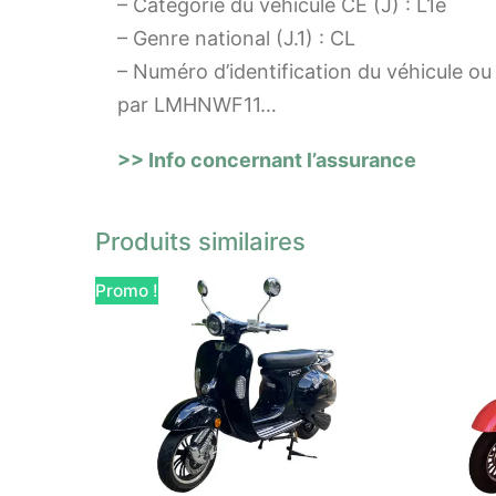
– Catégorie du véhicule CE (J) : L1e
– Genre national (J.1) : CL
– Numéro d’identification du véhicule ou
par LMHNWF11…
>> Info concernant l’assurance
Produits similaires
Promo !