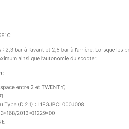
7681C
 : 2,3 bar à l’avant et 2,5 bar à l’arrière. Lorsque les
aximum ainsi que l’autonomie du scooter.
 :
’espace entre 2 et TWENTY)
01
 du Type (D.2.1) : L1EGJBCL000J008
e13*168/2013*01229*00
NE