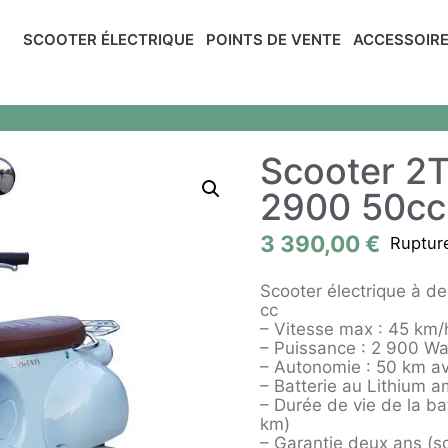
SCOOTER ÉLECTRIQUE
POINTS DE VENTE
ACCESSOIR
Scooter 2
2900 50cc 
3 390,00
€
Ruptur
Scooter électrique à de
cc
– Vitesse max : 45 km/
– Puissance : 2 900 Wa
– Autonomie : 50 km av
– Batterie au Lithium a
– Durée de vie de la ba
km)
– Garantie deux ans (sc