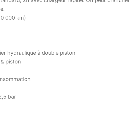
tandard, 2h avec chargeur rapide. On peut brancher 
le.
 40 000 km)
rier hydraulique à double piston
 & piston
consommation
2,5 bar