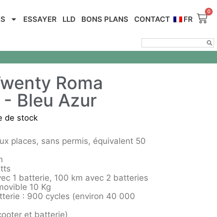
ES
ESSAYER
LLD
BONS PLANS
CONTACT
FR
Twenty Roma
- Bleu Azur
e de stock
ux places, sans permis, équivalent 50
h
tts
ec 1 batterie, 100 km avec 2 batteries
movible 10 Kg
tterie : 900 cycles (environ 40 000
ooter et batterie)