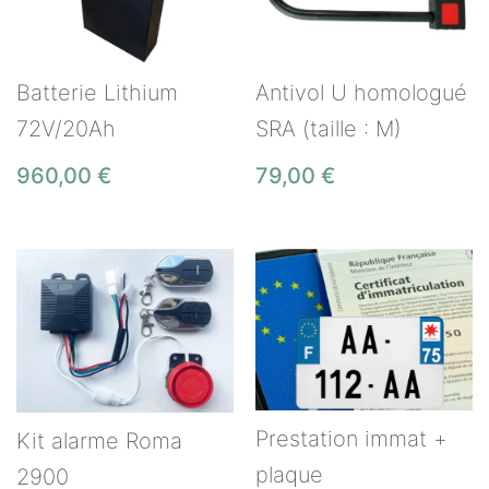
Batterie Lithium
Antivol U homologué
72V/20Ah
SRA (taille : M)
960,00
€
79,00
€
Prestation immat +
Kit alarme Roma
plaque
2900