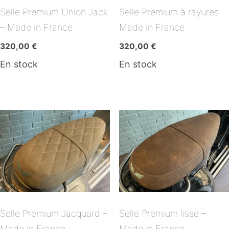
Selle Premium Union Jack
Selle Premium à rayures –
– Made in France
Made in France
320,00
€
320,00
€
En stock
En stock
Selle Premium Jacquard –
Selle Premium lisse –
Made in France
Made in France