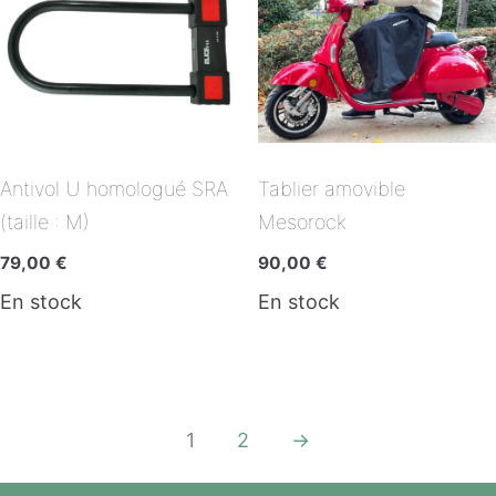
Antivol U homologué SRA
Tablier amovible
(taille : M)
Mesorock
79,00
€
90,00
€
En stock
En stock
1
2
→