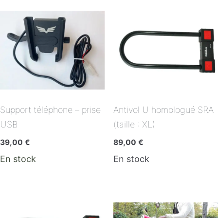
Support téléphone – prise
Antivol U homologué SRA
USB
(taille : XL)
39,00
€
89,00
€
En stock
En stock