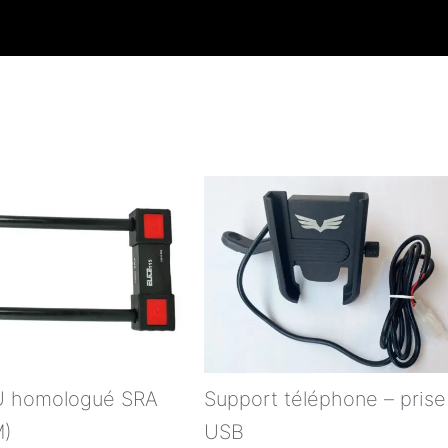
 U homologué SRA
Support téléphone – prise
M)
USB