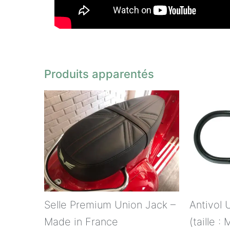
Produits apparentés
Selle Premium Union Jack –
Antivol
Made in France
(taille : 