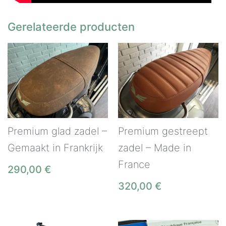
Gerelateerde producten
Premium glad zadel –
Premium gestreept
Gemaakt in Frankrijk
zadel – Made in
France
290,00
€
320,00
€