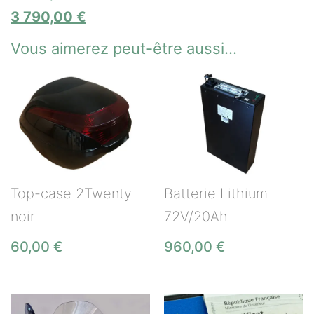
3 790,00
€
Vous aimerez peut-être aussi…
Top-case 2Twenty
Batterie Lithium
noir
72V/20Ah
60,00
€
960,00
€