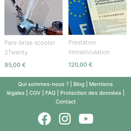
Prestation
Pare-brise scooter
immatriculation
2Twenty
120,00
€
95,00
€
Qui sommes-nous ?
|
Blog
|
Mentions
légales
|
CGV
|
FAQ
|
Protection des données
|
Contact