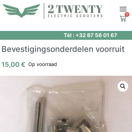
Spring
naar
de
inhoud
Tél : +32 87 56 01 67
Bevestigingsonderdelen voorruit
15,00
€
Op voorraad