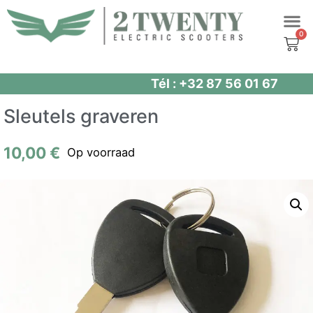
Spring
ELEKTRI
PUNTEN 
naar
de
inhoud
Tél : +32 87 56 01 67
Sleutels graveren
10,00
€
Op voorraad