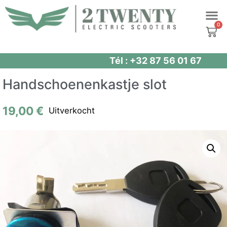
Spring
naar
de
inhoud
Tél : +32 87 56 01 67
Handschoenenkastje slot
19,00
€
Uitverkocht