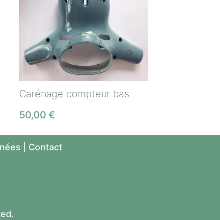
Carénage compteur bas
50,00
€
nnées
|
Contact
ved.