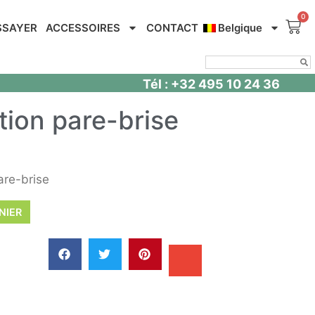
SSAYER
ACCESSOIRES
CONTACT
Belgique
Tél : +32 495 10 24 36
tion pare-brise
are-brise
NIER