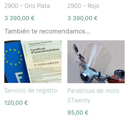
2900 – Gris Plata
2900 – Rojo
3 390,00
€
3 390,00
€
También te recomendamos…
Servicio de registro
Parabrisas de moto
2Twenty
120,00
€
95,00
€