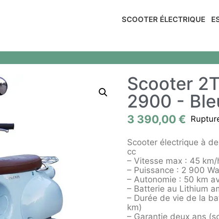
SCOOTER ÉLECTRIQUE
E
Scooter 2
2900 - Ble
3 390,00
€
Ruptur
Scooter électrique à de
cc
– Vitesse max : 45 km/
– Puissance : 2 900 Wa
– Autonomie : 50 km av
– Batterie au Lithium a
– Durée de vie de la ba
km)
– Garantie deux ans (sc