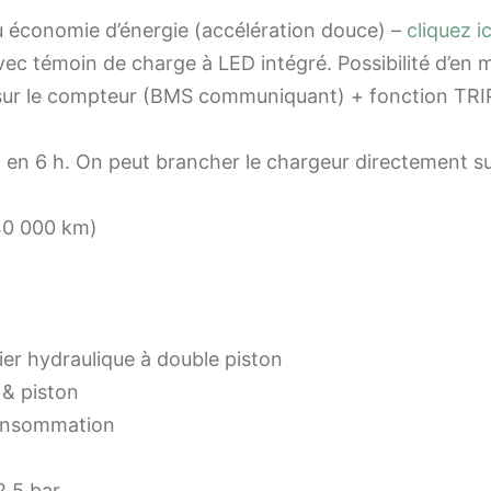
ou économie d’énergie (accélération douce) –
cliquez i
ec témoin de charge à LED intégré. Possibilité d’en 
 sur le compteur (BMS communiquant) + fonction TRIP
n 6 h. On peut brancher le chargeur directement sur 
 40 000 km)
rier hydraulique à double piston
 & piston
consommation
2,5 bar