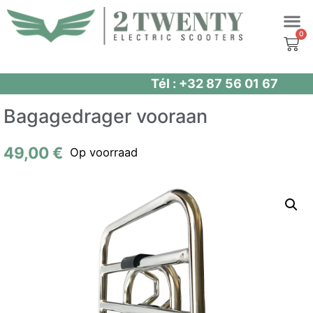
Spring
naar
de
inhoud
Tél : +32 87 56 01 67
Bagagedrager vooraan
49,00
€
Op voorraad