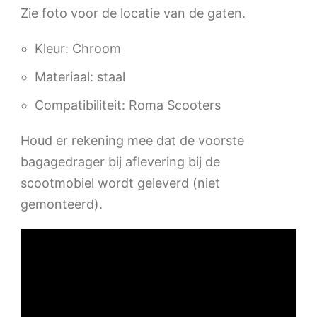
Zie foto voor de locatie van de gaten.
Kleur: Chroom
Materiaal: staal
Compatibiliteit: Roma Scooters
Houd er rekening mee dat de voorste
bagagedrager bij aflevering bij de
scootmobiel wordt geleverd (niet
gemonteerd).