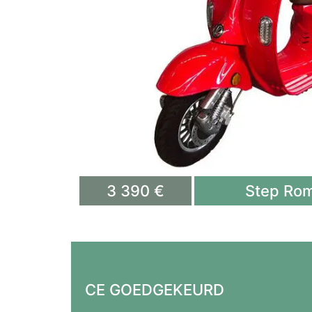
3 390 €
Step Rom
CE GOEDGEKEURD​