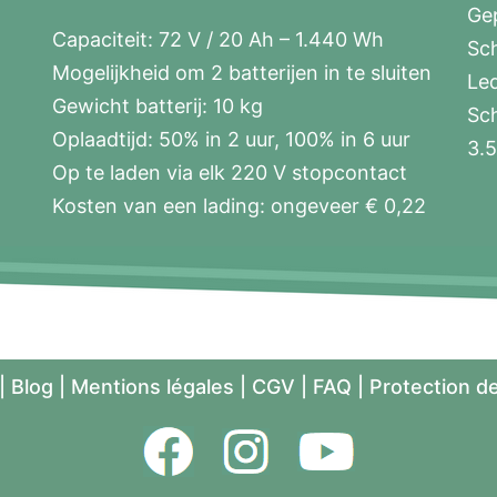
Gep
Capaciteit: 72 V / 20 Ah – 1.440 Wh
Sc
Mogelijkheid om 2 batterijen in te sluiten
Led
Gewicht batterij: 10 kg
Sc
Oplaadtijd: 50% in 2 uur, 100% in 6 uur
3.5
Op te laden via elk 220 V stopcontact
Kosten van een lading: ongeveer € 0,22
|
Blog
|
Mentions légales
|
CGV
|
FAQ
|
Protection d