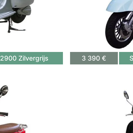
900 Zilvergrijs
3 390 €
S