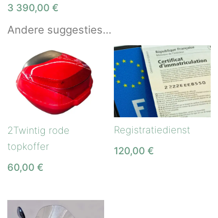
3 390,00
€
Andere suggesties…
Registratiedienst
2Twintig rode
topkoffer
120,00
€
60,00
€