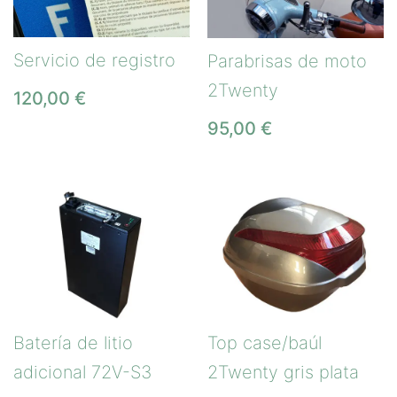
Servicio de registro
Parabrisas de moto
2Twenty
120,00
€
95,00
€
Batería de litio
Top case/baúl
adicional 72V-S3
2Twenty gris plata