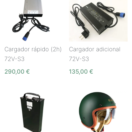
Cargador rápido (2h)
Cargador adicional
72V-S3
72V-S3
290,00
€
135,00
€