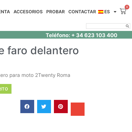
ENTA
ACCESORIOS
PROBAR
CONTACTAR
ES
Teléfono: + 34 623 103 400
e faro delantero
ntero para moto 2Twenty Roma
RITO