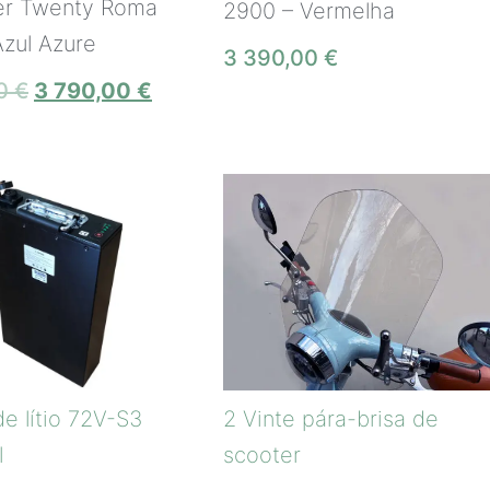
er Twenty Roma
2900 – Vermelha
zul Azure
3 390,00
€
00
€
3 790,00
€
de lítio 72V-S3
2 Vinte pára-brisa de
l
scooter