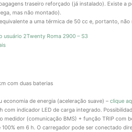
gagens traseiro reforçado (já instalado). Existe a p
trega, mas não montado).
quivalente a uma térmica de 50 cc e, portanto, não r
o usuário 2Twenty Roma 2900 – S3
ais
km com duas baterias
u economia de energia (aceleração suave) –
clique aq
 Ah com indicador LED de carga integrado. Possibilidad
no medidor (comunicação BMS) + função TRIP com bo
100% em 6 h. O carregador pode ser conectado dire