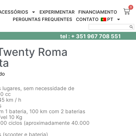
ACESSÓRIOS
EXPERIMENTAR
FINANCIAMENTO
PERGUNTAS FREQUENTES
CONTATO
PT
tel : + 351 967 708 551
 Twenty Roma
ta
do
is lugares, sem necessidade de
50 cc
45 km / h
s
 1 bateria, 100 km com 2 baterias
ível 10 Kg
: 900 ciclos (aproximadamente 40.000
 (scooter e bateria)