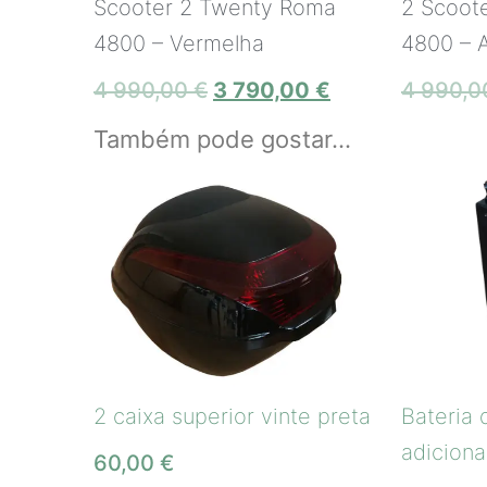
Scooter 2 Twenty Roma
2 Scoot
4800 – Vermelha
4800 – A
4 990,00
€
3 790,00
€
4 990,
Também pode gostar…
2 caixa superior vinte preta
Bateria 
adiciona
60,00
€