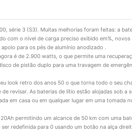
, série 3 (S3). Muitas melhorias foram feitas: a bate
rido com o nível de carga preciso exibido em%, novo
 apoio para os pés de alumínio anodizado .
ora é de 2.900 watts, o que permite uma recuperaç
isco de pistão duplo para uma travagem de emergênc
u look retro dos anos 50 o que torna todo o seu ch
e revisar. As baterias de lítio estão alojadas sob a 
gada em casa ou em qualquer lugar em uma tomada no
V / 20Ah permitindo um alcance de 50 km com uma ba
er redefinida para 0 usando um botão na alça direit