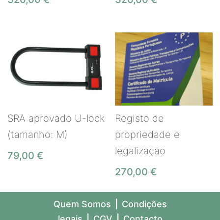
SRA aprovado U-lock
Registo de
(tamanho: M)
propriedade e
legalizaçao
79,00
€
270,00
€
Quem Somos
|
Condições
legais
|
CGV
|
Contacto