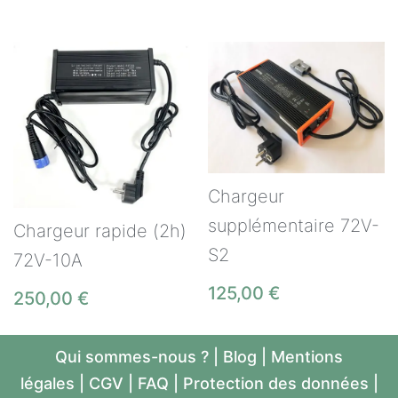
Chargeur
supplémentaire 72V-
Chargeur rapide (2h)
S2
72V-10A
125,00
€
250,00
€
Qui sommes-nous ?
|
Blog
|
Mentions
légales
|
CGV
|
FAQ
|
Protection des données
|