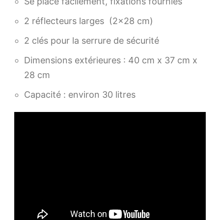
Se place facilement, fixations fournies
2 réflecteurs larges (2×28 cm)
2 clés pour la serrure de sécurité
Dimensions extérieures : 40 cm x 37 cm x
28 cm
Capacité : environ 30 litres