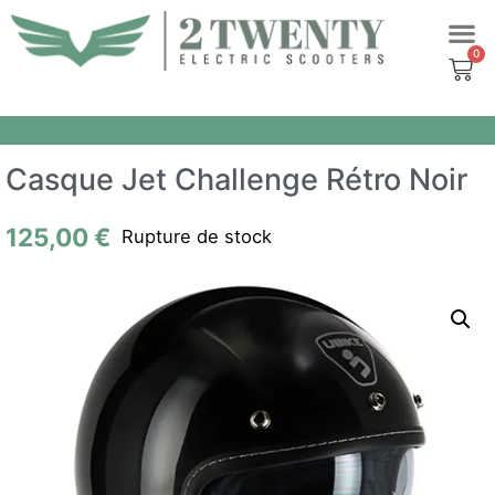
Aller
au
contenu
Casque Jet Challenge Rétro Noir
125,00
€
Rupture de stock