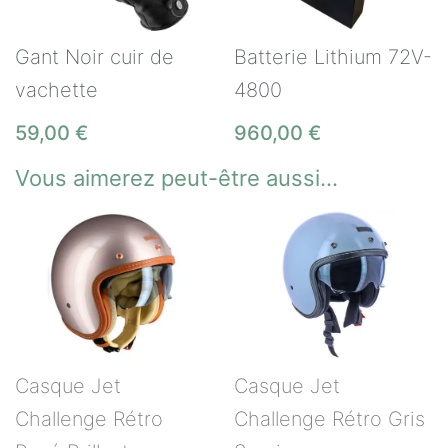
Batterie Lithium 72V-
Gant Noir cuir de
4800
vachette
960,00
€
59,00
€
Vous aimerez peut-être aussi…
Casque Jet
Casque Jet
Challenge Rétro
Challenge Rétro Gris