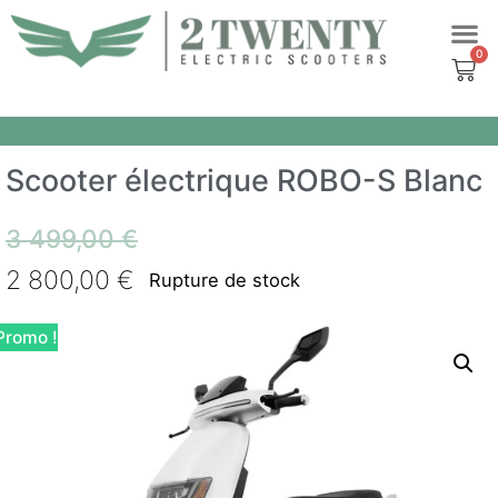
Aller
au
contenu
Scooter électrique ROBO-S Blanc
3 499,00
€
2 800,00
€
Rupture de stock
Promo !