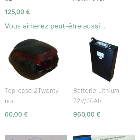
125,00
€
Vous aimerez peut-être aussi…
Top-case 2Twenty
Batterie Lithium
noir
72V/20Ah
60,00
€
960,00
€