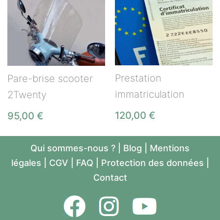
Prestation
Pare-brise scooter
immatriculation
2Twenty
120,00
€
95,00
€
Qui sommes-nous ?
|
Blog
|
Mentions
légales
|
CGV
|
FAQ
|
Protection des données
|
Contact