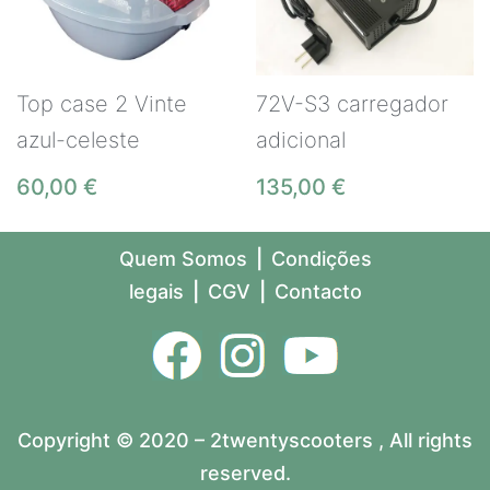
Top case 2 Vinte
72V-S3 carregador
azul-celeste
adicional
60,00
€
135,00
€
Quem Somos
|
Condições
legais
|
CGV
|
Contacto
Copyright © 2020 – 2twentyscooters , All rights
reserved.