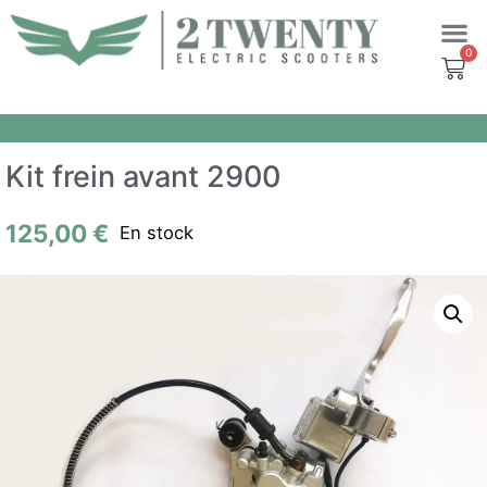
Aller
SCOOT
POINTS D
au
contenu
Kit frein avant 2900
125,00
€
En stock