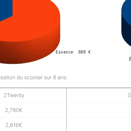
ilisation du scooter sur 8 ans:
2Twenty
S
2,790€
2,816€