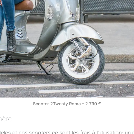
Scooter 2Twenty Roma – 2 790 €
hère
èles et nos sco
oters ce sont les frais à l’utilisation: 