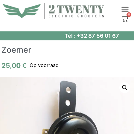
Spring
naar
de
inhoud
Tél : +32 87 56 01 67
Zoemer
25,00
€
Op voorraad