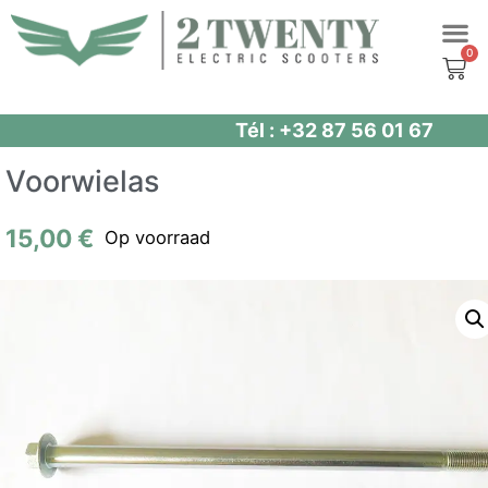
Spring
naar
de
inhoud
Tél : +32 87 56 01 67
Voorwielas
15,00
€
Op voorraad