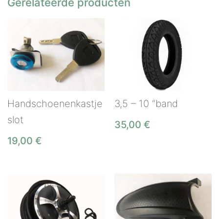
Gerelateerde producten
Handschoenenkastje
3,5 – 10 “band
slot
35,00
€
19,00
€