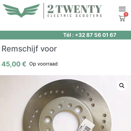
Spring
naar
de
inhoud
Tél : +32 87 56 01 67
Remschijf voor
45,00
€
Op voorraad