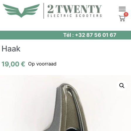
Spring
naar
de
inhoud
Tél : +32 87 56 01 67
Haak
19,00
€
Op voorraad