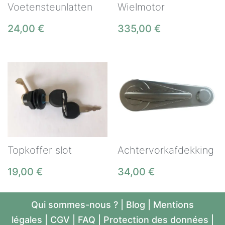
Voetensteunlatten
Wielmotor
24,00
€
335,00
€
Topkoffer slot
Achtervorkafdekking
19,00
€
34,00
€
Qui sommes-nous ?
|
Blog
|
Mentions
légales
|
CGV
|
FAQ
|
Protection des données
|