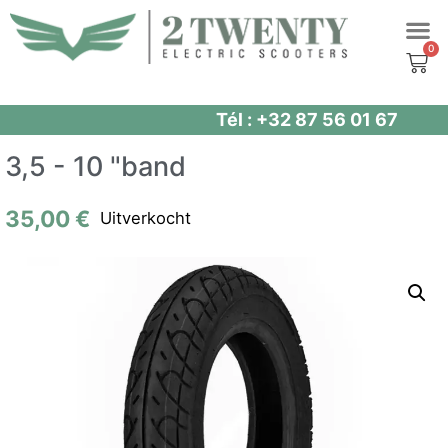
Spring
naar
de
inhoud
Tél : +32 87 56 01 67
3,5 - 10 "band
35,00
€
Uitverkocht