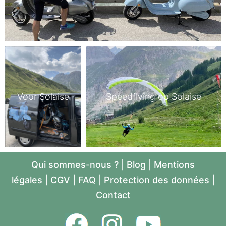
Voor Solaise
Speedflying op Solaise
Qui sommes-nous ?
|
Blog
|
Mentions
légales
|
CGV
|
FAQ
|
Protection des données
|
Contact