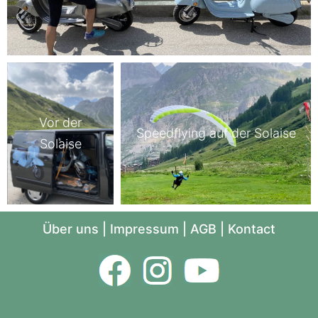
Vor der
Speedflying auf der Solaise
Solaise
Über uns
|
Impressum
|
AGB
|
Kontact