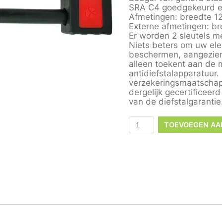
SRA C4 goedgekeurd en
Afmetingen: breedte 
Externe afmetingen: b
Er worden 2 sleutels 
Niets beters om uw elek
beschermen, aangezien 
alleen toekent aan de 
antidiefstalapparatuur
verzekeringsmaatschap
dergelijk gecertificeer
van de diefstalgarantie
TOEVOEGEN AA