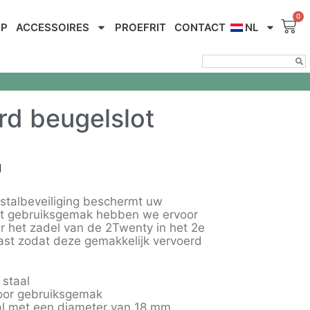
OP
ACCESSOIRES
PROEFRIT
CONTACT
NL
d beugelslot
d
stalbeveiliging beschermt uw
et gebruiksgemak hebben we ervoor
 het zadel van de 2Twenty in het 2e
ast zodat deze gemakkelijk vervoerd
 staal
voor gebruiksgemak
al met een diameter van 18 mm