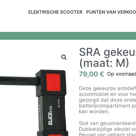
ELEKTRISCHE SCOOTER
PUNTEN VAN VERKO
SRA gekeur
(maat: M)
79,00
€
Op voorraa
Deze gekeurde antidief
scootmobiel en voor h
gezorgd dat deze onder
batterijcompartiment p
kan worden.
Slot van gecementeerd
Dubbelzijdige sleutel 
Beugel van gehard sta