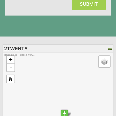
SUBMIT
2TWENTY
loading map – please wait…
+
-