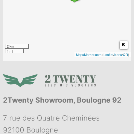
2 km
1 mi
MapsMarker.com
(
Leaflet
/
icons
/
QR
)
2Twenty Showroom, Boulogne 92
7 rue des Quatre Cheminées
92100 Boulogne