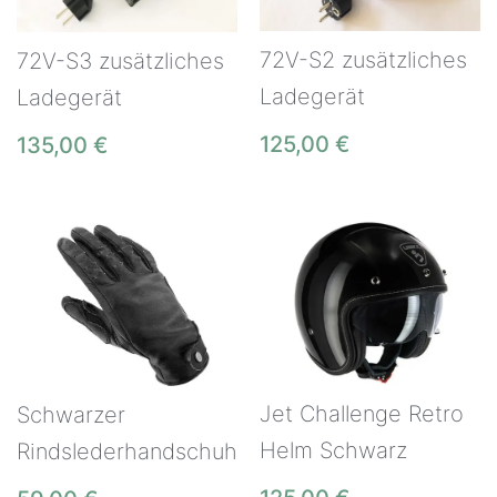
72V-S2 zusätzliches
72V-S3 zusätzliches
Ladegerät
Ladegerät
125,00
€
135,00
€
Jet Challenge Retro
Schwarzer
Helm Schwarz
Rindslederhandschuh