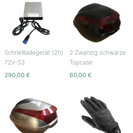
Schnellladegerät (2h)
2 Zwanzig schwarze
72V-S3
Topcase
290,00
€
60,00
€