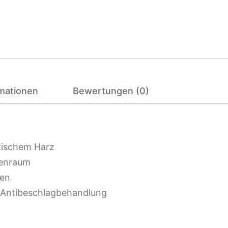
rmationen
Bewertungen (0)
tischem Harz
nenraum
ken
d Antibeschlagbehandlung