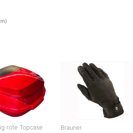
cm)
ig rote Topcase
Brauner